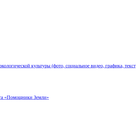
ологической культуры (фото, социальное видео, графика, текст
кта «Помощники Земли»