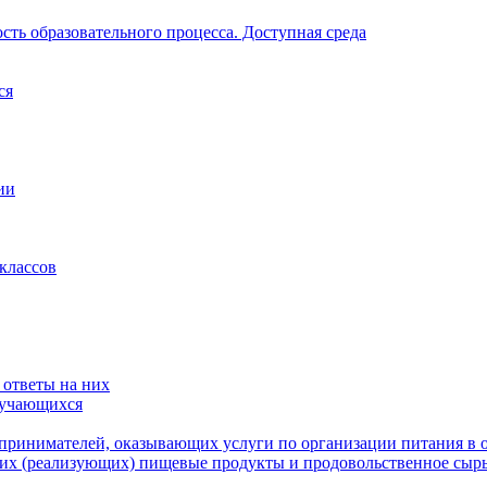
ть образовательного процесса. Доступная среда
ся
ии
классов
 ответы на них
бучающихся
ринимателей, оказывающих услуги по организации питания в 
х (реализующих) пищевые продукты и продовольственное сырь