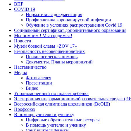
ВПР
COVID 19
Нормативная документация
Профилактика коронавирусной инфекции
Обучение в условиях распространения Covid 19
Социальный сертификат дополнительного образования
Мы помним ! Мы гордимся !
Новости
Музей боевой славы «ZOV 17»
Безопасность несовершеннолетних
Психологическая помощь
Документы. Планы мероприятий
Наставничество
Медиа
Фотогалерея
Презентации
Видео
Уполномоченный по правам ребёнка
Электронная информационно-образовательная среда» (Э
Всероссийская олимпиада школьников (ВсОШ)
Профсоюз
В помощь учителю и ученику
Цифровые образовательные ресурсы
В помощь учителю и ученику
Сайт учителя физики